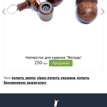
Наперсток для курения "Желудь"
250
Предзаказ
грн
купить зиппо
zippo купить украина
купить
Теги:
,
,
бензиновую зажигалку
,