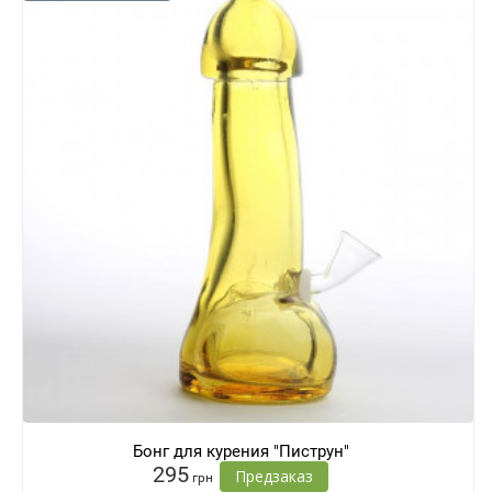
Бонг для курения "Пиструн"
295
Предзаказ
грн