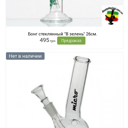
Бонг стеклянный "В зелень" 26см.
495
Предзаказ
грн
Нет в наличии