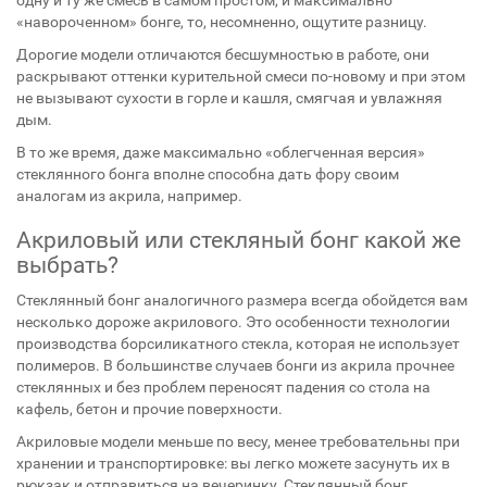
одну и ту же смесь в самом простом, и максимально
«навороченном» бонге, то, несомненно, ощутите разницу.
Дорогие модели отличаются бесшумностью в работе, они
раскрывают оттенки курительной смеси по-новому и при этом
не вызывают сухости в горле и кашля, смягчая и увлажняя
дым.
В то же время, даже максимально «облегченная версия»
стеклянного бонга вполне способна дать фору своим
аналогам из акрила, например.
Акриловый или стекляный бонг какой же
выбрать?
Стеклянный бонг аналогичного размера всегда обойдется вам
несколько дороже акрилового. Это особенности технологии
производства борсиликатного стекла, которая не использует
полимеров. В большинстве случаев бонги из акрила прочнее
стеклянных и без проблем переносят падения со стола на
кафель, бетон и прочие поверхности.
Акриловые модели меньше по весу, менее требовательны при
хранении и транспортировке: вы легко можете засунуть их в
рюкзак и отправиться на вечеринку. Стеклянный бонг