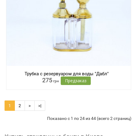
Трубка с резервуаром для воды "Дабл"
275
Предзаказ
грн
1
2
>
>|
Показано с 1 по 24 из 44 (всего 2 страниц)