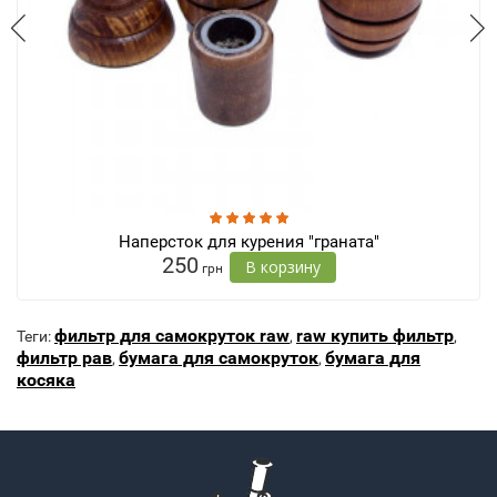
Наперсток для курения "граната"
250
В корзину
грн
фильтр для самокруток raw
raw купить фильтр
Теги:
,
,
фильтр рав
бумага для самокруток
бумага для
,
,
косяка