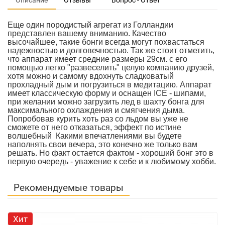
Описание
Отзывы
Вопрос - Ответ
Еще один породистый агрегат из Голландии
представлен вашему вниманию. Качество
высочайшее, такие бонги всегда могут похвастаться
надежностью и долговечностью. Так же стоит отметить,
что аппарат имеет средние размеры 29см. с его
помощью легко "развеселить" целую компанию друзей,
хотя можно и самому вдохнуть сладковатый
прохладный дым и погрузиться в медитацию. Аппарат
имеет классическую форму и оснащен ICE - шипами,
при желании можно загрузить лед в шахту бонга для
максимального охлаждения и смягчения дыма.
Попробовав курить хоть раз со льдом вы уже не
сможете от него отказаться, эффект по истине
волшебный
Какими впечатлениями вы будете
наполнять свои вечера, это конечно же только вам
решать. Но факт остается фактом - хороший бонг это в
первую очередь - уважение к себе и к любимому хобби.
Рекомендуемые товары
Хит